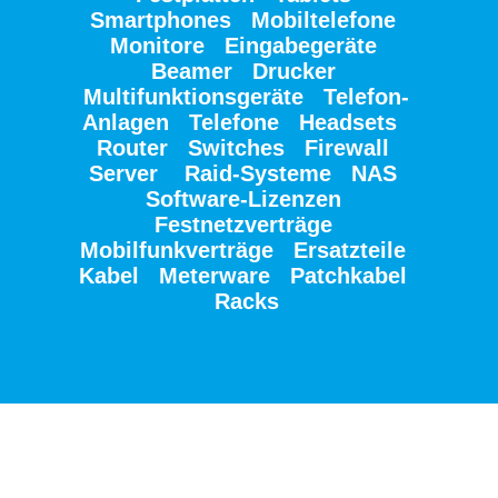
Smartphones
Mobiltelefone
Monitore
Eingabegeräte
Beamer
Drucker
Multifunktionsgeräte
Telefon-
Anlagen Te
lefone
Headsets
Router
Switches
Firewall
Server
Raid-Systeme
NAS
Software-Lizenzen
Festnetzverträge
Mobilfunkverträge
Ersatzteile
Kabel
Meterware
Patchkabel
Racks